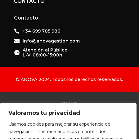
CONTACTO
Contacto

+34 699 785 986

info@anovagestion.com
Atención al Público

L-V: 08:00-15:00h
© ANOVA 2024. Todos los derechos reservados.
AVISO LEGAL
Valoramos tu privacidad
POLÍTICA DE PRIVACIDAD
POLÍTICA DE COOKIES
Usamos cookies para mejorar su experiencia de
POLÍTICA DE ACCESIBILIDAD
navegación, mostrarle anuncios o contenidos
Diseñado por