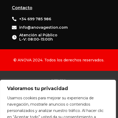
Contacto

+34 699 785 986

info@anovagestion.com
Atención al Público

L-V: 08:00-15:00h
© ANOVA 2024. Todos los derechos reservados.
AVISO LEGAL
Valoramos tu privacidad
POLÍTICA DE PRIVACIDAD
POLÍTICA DE COOKIES
Usamos cookies para mejorar su experiencia de
POLÍTICA DE ACCESIBILIDAD
navegación, mostrarle anuncios o contenidos
Diseñado por
personalizados y analizar nuestro tráfico. Al hacer clic
en “Aceptar todo” usted da su consentimiento a