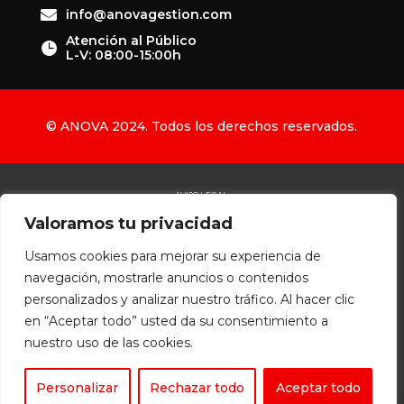

info@anovagestion.com
Atención al Público

L-V: 08:00-15:00h
© ANOVA 2024. Todos los derechos reservados.
AVISO LEGAL
Valoramos tu privacidad
POLÍTICA DE PRIVACIDAD
POLÍTICA DE COOKIES
Usamos cookies para mejorar su experiencia de
POLÍTICA DE ACCESIBILIDAD
navegación, mostrarle anuncios o contenidos
Diseñado por
personalizados y analizar nuestro tráfico. Al hacer clic
en “Aceptar todo” usted da su consentimiento a
nuestro uso de las cookies.
Personalizar
Rechazar todo
Aceptar todo