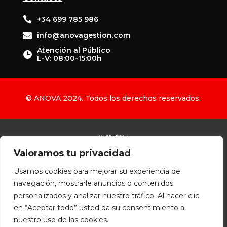

+34 699 785 986

info@anovagestion.com
Atención al Público

L-V: 08:00-15:00h
© ANOVA 2024. Todos los derechos reservados.
AVISO LEGAL
Valoramos tu privacidad
POLÍTICA DE PRIVACIDAD
POLÍTICA DE COOKIES
Usamos cookies para mejorar su experiencia de
POLÍTICA DE ACCESIBILIDAD
navegación, mostrarle anuncios o contenidos
Diseñado por
personalizados y analizar nuestro tráfico. Al hacer clic
en “Aceptar todo” usted da su consentimiento a
nuestro uso de las cookies.